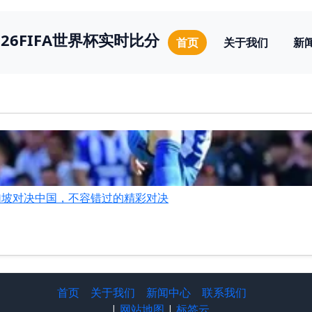
026FIFA世界杯实时比分
首页
关于我们
新
新加坡对决中国，不容错过的精彩对决
首页
关于我们
新闻中心
联系我们
|
网站地图
|
标签云