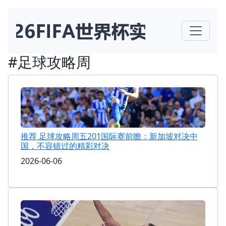
#足球攻略周
推荐 足球攻略周五201国际赛前瞻：新加坡对决中
国，不容错过的精彩对决
2026-06-06