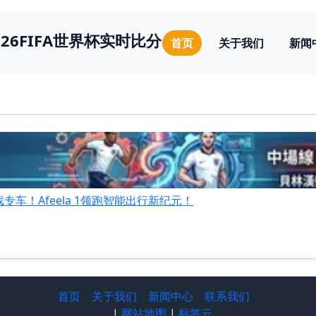
026FIFA世界杯实时比分
首页
关于我们
新闻
车！Afeela 1领跑智能出行新纪元！
首页
关于我们
新闻中心
联系我们
|
网站地图
|
标签云