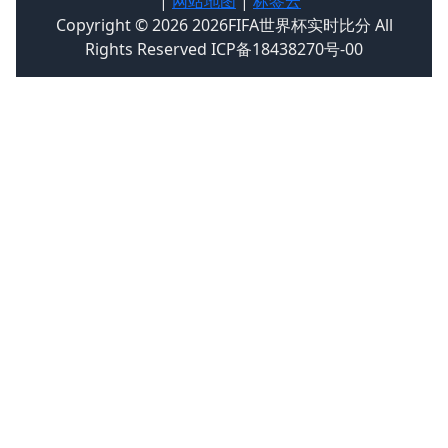
|
网站地图
|
标签云
Copyright © 2026 2026FIFA世界杯实时比分 All
Rights Reserved ICP备18438270号-00