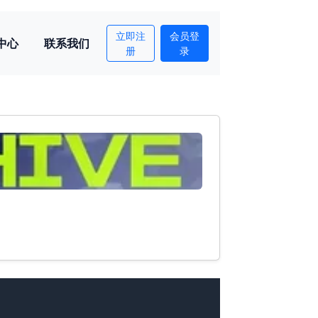
立即注
会员登
中心
联系我们
册
录