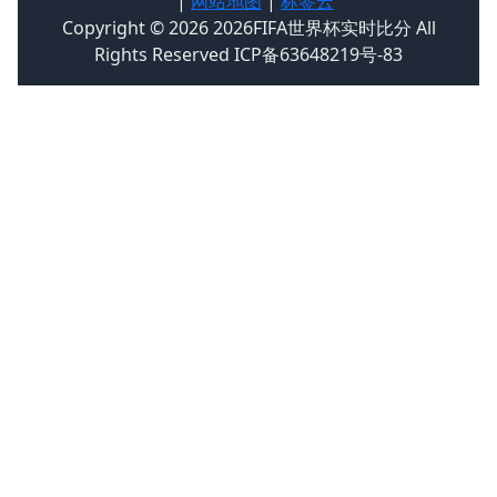
|
网站地图
|
标签云
Copyright © 2026 2026FIFA世界杯实时比分 All
Rights Reserved ICP备63648219号-83