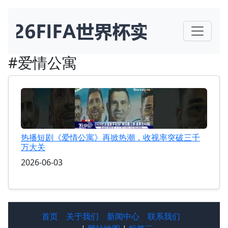
#爱情公寓
热播短剧《爱情公寓》再掀热潮，收视率突破三千
万大关
2026-06-03
首页
关于我们
新闻中心
联系我们