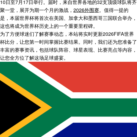
10日至7月17日举行。届时，来自世界各地的32支顶级球队将齐
聚一堂，展开为期一个月的激战，
2026外围赛
。值得一提的
是，本届世界杯将首次在美国、加拿大和墨西哥三国联合举办，
这也将成为世界杯历史上的一个重要里程碑。
为了方便球迷们了解赛事动态，本站将实时更新2026FIFA世界
杯比分，让您第一时间掌握比赛结果。同时，我们还为您准备了
丰富的赛事资讯，包括球队阵容、球星表现、比赛亮点等内容，
让您全方位了解这场足球盛宴。