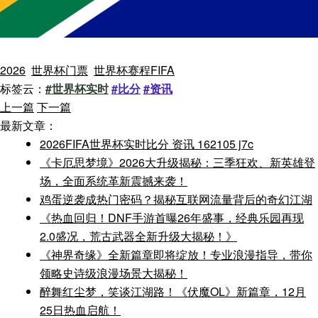
2026
世界杯门票
世界杯赛程FIFA
标签云：
#世界杯实时
#比分
#资讯
上一篇
下一篇
最新文章：
2026FIFA世界杯实时比分 资讯 162105 j7c
《卡厄思梦境》2026大升级揭秘：三季狂欢、新英雄登
场，全面系统革新震撼来袭！
鸡蛋逆袭成热门密码？揭秘互联网流量背后的奇幻江湖
《热血回归！DNF手游首曝26年盛事，经典乐园再现
2.0盛况，荒古武器全新升级大揭秘！》
《神界奇缘》全新篇章即将绽放！专业浪漫指导，带你
领略史诗级浪漫场景大揭秘！
醉舞红尘梦，笑谈江湖路！《伏魔OL》新篇章，12月
25日热血启航！