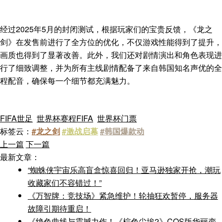
经过2025年5月的封闭测试，根据玩家们的宝贵反馈，《龙之
剑》在发售前进行了全方位的优化，不仅游戏性能得到了提升，
画质也得到了显著改善。此外，我们还对剧情演出和角色表现进
行了细致调整，并为所有主线剧情配备了来自韩国知名声优的全
程配音，确保每一个细节都充满魅力。
FIFA世足
世界杯赛程FIFA
世界杯门票
标签云：
#龙之剑
#激战启幕
#韩国爆款动
上一篇
下一篇
最新文章：
“蜘蛛侠宇宙乐高盲盒惊喜回归！亚马逊独家开抢，潮玩
收藏家们不容错过！”
《万智牌：竞技场》紧急维护！轮抽狂欢暂停，服务器
故障引期待重启！
《绝色曲线与震撼力作！《棕色尘埃2》COS版华丽变