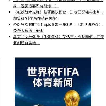
身，视觉盛宴即将引爆！》
《弧线战术先锋》新晋团队揭秘：进攻匹配秘籍出炉，
却笑称“科学尚在萌芽阶段”
圣诞狂欢限时抢！Epic喜加一第8波：《木卫四协议》
免费大放送！🎁🌟
乌克兰女神化身《生化危机》艾达王：冷魅颜值，完美
复刻经典美艳！