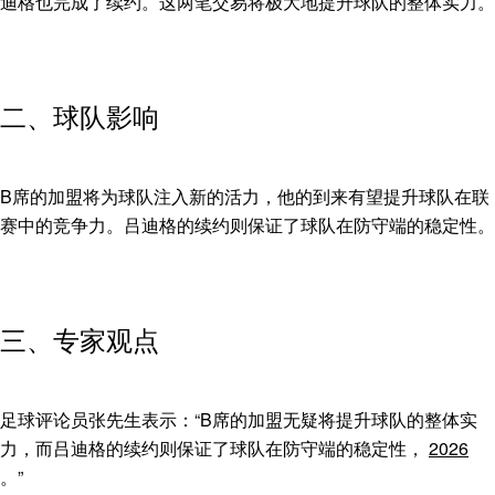
迪格也完成了续约。这两笔交易将极大地提升球队的整体实力。
二、球队影响
B席的加盟将为球队注入新的活力，他的到来有望提升球队在联
赛中的竞争力。吕迪格的续约则保证了球队在防守端的稳定性。
三、专家观点
足球评论员张先生表示：“B席的加盟无疑将提升球队的整体实
力，而吕迪格的续约则保证了球队在防守端的稳定性，
2026
。”