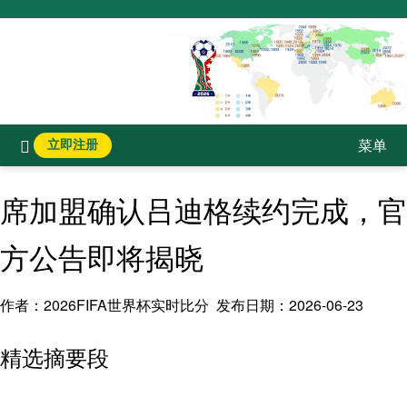
Skip
to
content
菜单
立即注册
席加盟确认吕迪格续约完成，官
方公告即将揭晓
作者：2026FIFA世界杯实时比分 发布日期：2026-06-23
精选摘要段