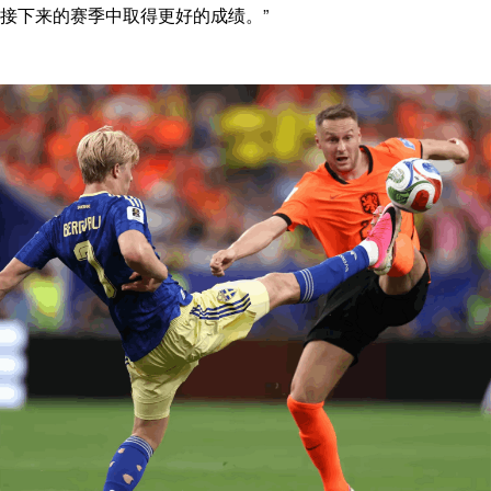
接下来的赛季中取得更好的成绩。”