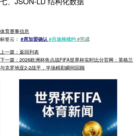
七、JSON-LD 结构化数据
体育赛事信息
标签云：
#席加盟确认
#吕迪格续约
#完成
上一篇：返回列表
下一篇：2026欧洲杯焦点战FIFA世界杯实时比分官网：英格兰
与克罗地亚2-2战平，半场精彩瞬间回顾