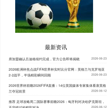
最新资讯
2026-06-23
席加盟确认吕迪格续约完成，官方公告即将揭晓
2026欧洲杯焦点战FIFA世界杯实时比分官网：英格兰与克罗地亚
2026-06-23
2-2战平，半场精彩瞬间回顾
2026世界杯前瞻2026FIFA直播：14位英国媒体专家集体看衰英格
2026-06-12
兰夺冠前景
推荐 足球攻略周二国际赛事前瞻2026：匈牙利对决哈萨克斯坦，
2026-06-12
不容错过的精彩对决