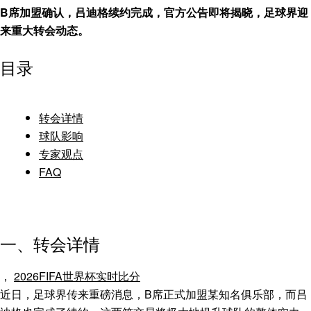
B席加盟确认，吕迪格续约完成，官方公告即将揭晓，足球界迎
来重大转会动态。
目录
转会详情
球队影响
专家观点
FAQ
一、转会详情
，
2026FIFA世界杯实时比分
近日，足球界传来重磅消息，B席正式加盟某知名俱乐部，而吕