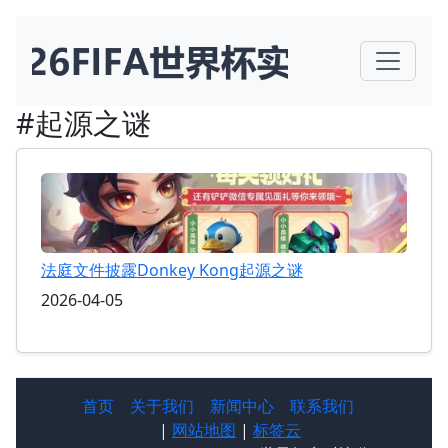
#起源之谜
法庭文件披露Donkey Kong起源之谜
2026-04-05
首页
关于我们
新闻中心
联系我们
|
网站地图
|
标签云