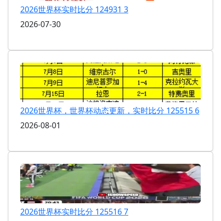
2026世界杯实时比分 124931 3
2026-07-30
2026世界杯，世界杯动态更新，实时比分 125515 6
2026-08-01
2026世界杯实时比分 125516 7