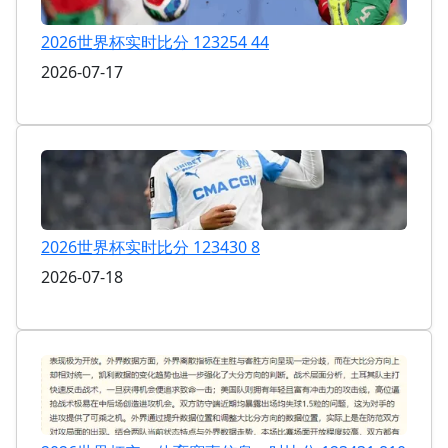
2026世界杯实时比分 123254 44
2026-07-17
2026世界杯实时比分 123430 8
2026-07-18