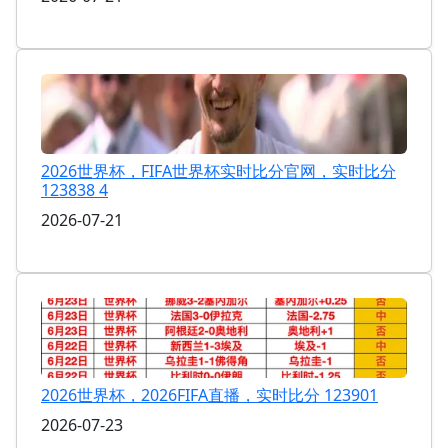
2026世界杯，FIFA世界杯实时比分官网，实时比分
123838 4
2026-07-21
2026世界杯，2026FIFA直播，实时比分 123901
2026-07-23