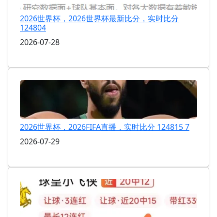
2026世界杯，2026世界杯最新比分，实时比分
124804
2026-07-28
2026世界杯，2026FIFA直播，实时比分 124815 7
2026-07-29