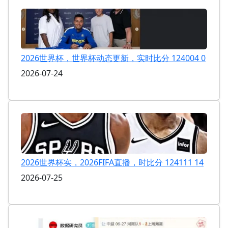
2026世界杯，世界杯动态更新，实时比分 124004 0
2026-07-24
2026世界杯实，2026FIFA直播，时比分 124111 14
2026-07-25