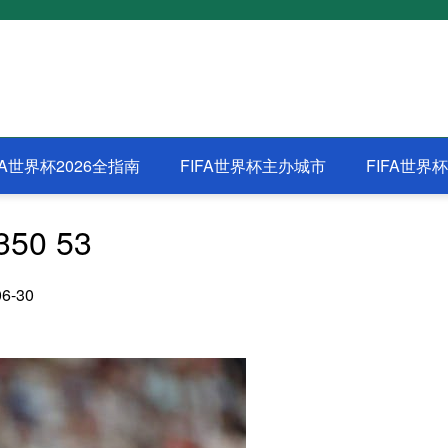
FA世界杯2026全指南
FIFA世界杯主办城市
FIFA世界
50 53
-30