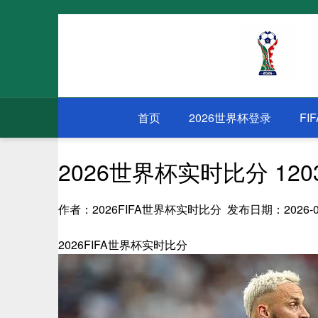
Skip
to
content
首页
2026世界杯登录
FI
2026世界杯实时比分 1203
作者：2026FIFA世界杯实时比分 发布日期：2026-06
2026FIFA世界杯实时比分