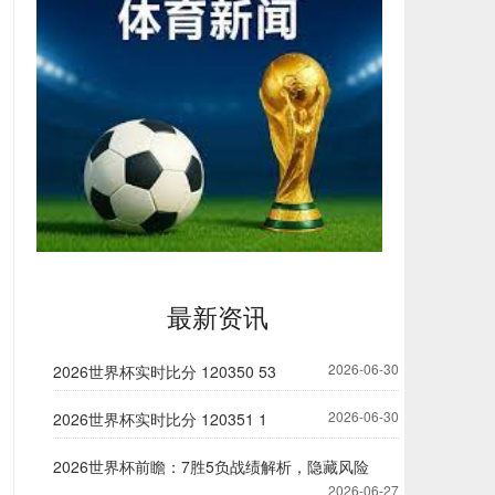
最新资讯
2026-06-30
2026世界杯实时比分 120350 53
2026-06-30
2026世界杯实时比分 120351 1
2026世界杯前瞻：7胜5负战绩解析，隐藏风险
2026-06-27