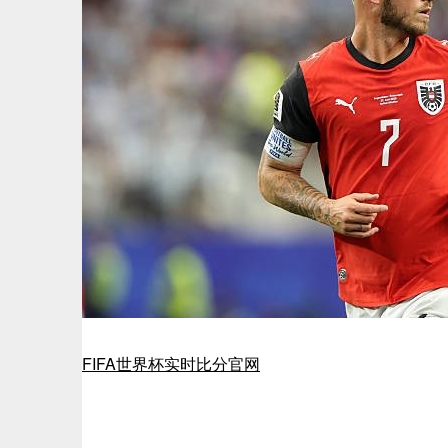
FIFA世界杯实时比分官网