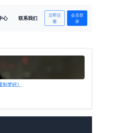
立即注
会员登
中心
联系我们
册
录
》重制梦碎》