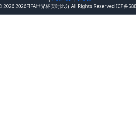
 © 2026 2026FIFA世界杯实时比分 All Rights Reserved ICP备58