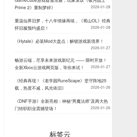
GameCube游戏疑遭泄露，玩家哀叹《银河战士
2026-01-28
Prime 2》重制梦碎》
重温仙界旧梦，十八年情缘再续，《蜀山OL》经典
2026-01-28
怀旧服预约盛启！
《Hytale》必装Mod大盘点：解锁游戏新境界！
2026-01-27
畅游云端，尽享未来游戏新纪元 —— 限时开放！
2026-01-27
全新Xbox云游戏网页版，等你来试！
《经典再现！《老学园RuneScape》坚守阵地25
2026-01-26
载，热度不减，风光依旧》
《DNF手游》全新亮相：神秘“男魔法师”及两大热
2026-01-26
门转职职业震撼登场！
标签云