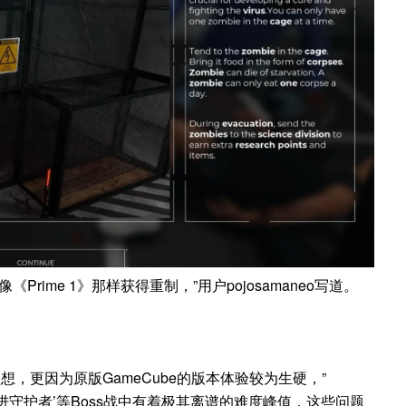
Prime 1》那样获得重制，”用户pojosamaneo写道。
理想，更因为原版GameCube的版本体验较为生硬，”
者’和‘推进守护者’等Boss战中有着极其离谱的难度峰值，这些问题