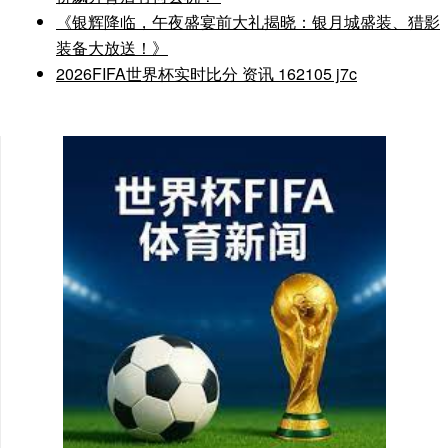
《银辉降临，午夜盛宴前大礼揭晓：银月城盛装、猎影
装备大放送！》
2026FIFA世界杯实时比分 资讯 162105 j7c