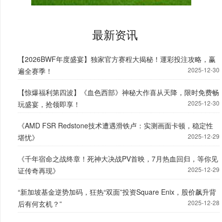
最新资讯
【2026BWF年度盛宴】独家官方赛程大揭秘！運彩投注攻略，赢
2025-12-30
遍全赛季！
【惊爆福利第四波】《血色西部》神秘大作喜从天降，限时免费畅
2025-12-30
玩盛宴，抢领即享！
《AMD FSR Redstone技术遭遇滑铁卢：实测画面卡顿，稳定性
2025-12-29
堪忧》
《千年宿命之战终章！死神大决战PV首映，7月热血回归，等你见
2025-12-29
证传奇再现》
“新加坡基金逆势加码，狂热“双面”投资Square Enix，股价飙升背
2025-12-28
后有何玄机？”