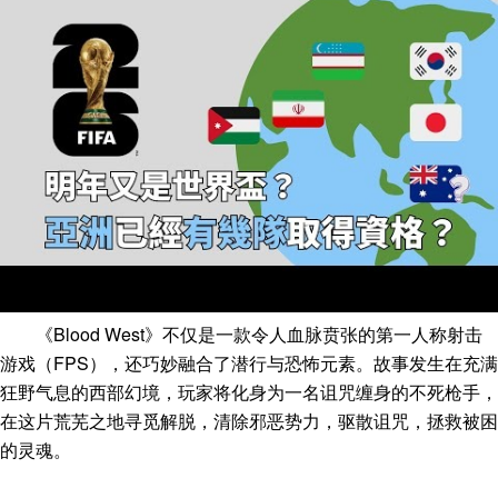
《Blood West》不仅是一款令人血脉贲张的第一人称射击
游戏（FPS），还巧妙融合了潜行与恐怖元素。故事发生在充满
狂野气息的西部幻境，玩家将化身为一名诅咒缠身的不死枪手，
在这片荒芜之地寻觅解脱，清除邪恶势力，驱散诅咒，拯救被困
的灵魂。