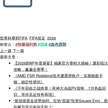
世界杯赛程FIFA
FIFA世足
2026
标签云：
#惊爆福利第
#四波
#血色西部
上一篇
下一篇
最新文章：
【2026BWF年度盛宴】独家官方赛程大揭秘！運彩投注
攻略，赢遍全赛季！
《AMD FSR Redstone技术遭遇滑铁卢：实测画面卡
顿，稳定性堪忧》
《千年宿命之战终章！死神大决战PV首映，7月热血回
归，等你见证传奇再现》
“新加坡基金逆势加码，狂热“双面”投资Square Enix，股
价飙升背后有何玄机？”