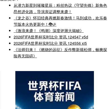
从潜力新星到璀璨星辰：粉丝热议《守望先锋》新角色
昂然进化路，导演亲证调整来袭！
《龙之谷》怀旧经典再燃新春激情！马到成功，欢乐春
节版本火热更新中！🐉🎉
《激浪来袭！《鸣潮》深度评测大揭秘》
2026FIFA世界杯实时比分 资讯 124547 v5d
2026FIFA世界杯实时比分 资讯 124556 xi5
《法师归来！《燃烧的远征》反作弊新规松绑，畅爽探
险再无阻碍》