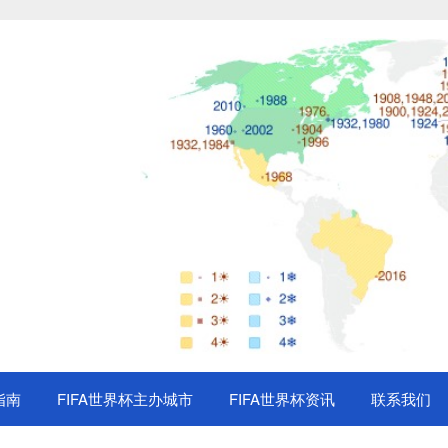
指南
FIFA世界杯主办城市
FIFA世界杯资讯
联系我们