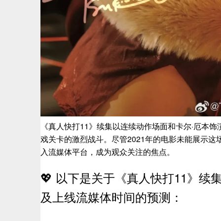
《真人快打11》续集以连续动作场面和卡尔·厄本
戏关卡的激烈战斗。尽管2021年的电影未能展示这
入流媒体平台，成为观众关注的焦点。
💖 以下是关于《真人快打11》续
及上线流媒体时间的预测：