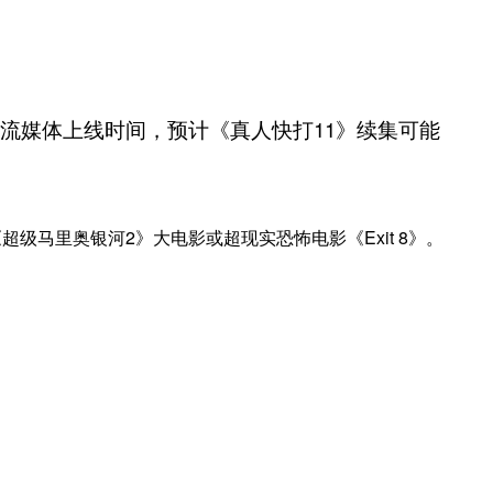
的流媒体上线时间，预计《真人快打11》续集可能
级马里奥银河2》大电影或超现实恐怖电影《Exit 8》。