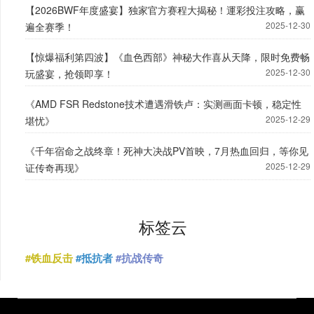
【2026BWF年度盛宴】独家官方赛程大揭秘！運彩投注攻略，赢
2025-12-30
遍全赛季！
【惊爆福利第四波】《血色西部》神秘大作喜从天降，限时免费畅
2025-12-30
玩盛宴，抢领即享！
《AMD FSR Redstone技术遭遇滑铁卢：实测画面卡顿，稳定性
2025-12-29
堪忧》
《千年宿命之战终章！死神大决战PV首映，7月热血回归，等你见
2025-12-29
证传奇再现》
标签云
#铁血反击
#抵抗者
#抗战传奇