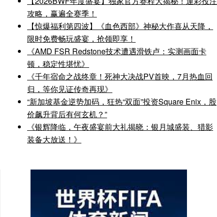
【2026BWF年度盛宴】独家官方赛程大揭秘！運彩投注
攻略，赢遍全赛季！
【惊爆福利第四波】《血色西部》神秘大作喜从天降，
限时免费畅玩盛宴，抢领即享！
《AMD FSR Redstone技术遭遇滑铁卢：实测画面卡
顿，稳定性堪忧》
《千年宿命之战终章！死神大决战PV首映，7月热血回
归，等你见证传奇再现》
“新加坡基金逆势加码，狂热“双面”投资Square Enix，股
价飙升背后有何玄机？”
《银辉降临，午夜盛宴前大礼揭晓：银月城盛装、猎影
装备大放送！》