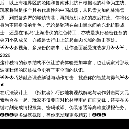
后，以上海租界区的沦陷和鲁南苏北抗日根据地的斗争为主线。
玩家将踏足多个具有代表性的中国战场，从风雪交加的林海雪
原，到戒备森严的城镇街巷，再到危机四伏的敌后村庄。你将化
身为不同身份的角色，无论是驰骋在白山黑水间的东北抗联战
士，还是在“孤岛”上海潜伏的红色特工，亦或是执行秘密任务的
尖刀小队成员，亦或是太行山上筑起血肉长城的游击英雄。
🌟🌟🌟多视角、多身份的叙事，让你全面感受抗战岁月🌟🌟🌟，
2026
这种独特的叙事结构不仅让游戏体验更加丰富，也让玩家对那段
波澜壮阔的民族抗争史有了更全面的认识。
🌟🌟🌟巧妙融合谍战解谜与动作射击，挑战你的智慧与勇气🌟🌟
🌟
在玩法设计上，《抵抗者》巧妙地将谍战解谜与动作射击两大元
素融合在一起。玩家不仅要面对枪林弹雨的正面交锋，还要在关
键时刻完成情报搜集、密码破译、伪装渗透等高难度谍报任务。
📷📷📷更多游戏截图，等你来发现更多精彩！📷📷📷