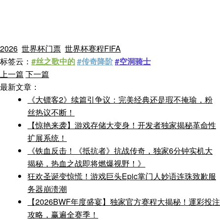
2026
世界杯门票
世界杯赛程FIFA
标签云：
#丝之歌中的
#传奇降阶
#空洞骑士
上一篇
下一篇
最新文章：
《大镖客2》续篇引争议：完美经典还是瑕不掩瑜，粉
丝热议不断！
【惊艳来袭】游戏存储大变身！开发者独家揭秘革命性
扩展系统！
《铁血反击！《抵抗者》抗战传奇，独家6分钟实机大
揭秘，热血之战即将燃爆视野！》
狂欢圣诞变惊慌！游戏巨头Epic掌门人妙语连珠致歉服
务器崩溃潮
【2026BWF年度盛宴】独家官方赛程大揭秘！運彩投注
攻略，赢遍全赛季！