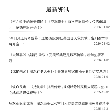
最新资讯
《丝之歌中的传奇降阶！《空洞骑士》首次狂欢特价，仅需60.8
2026-01-02
元，抢购狂欢开始！》
“今日见证传奇落幕：道格·鲍瑟卸任美国任天堂总裁，告别篇章即
2026-01-02
将开启！”
《大镖客2》续篇引争议：完美经典还是瑕不掩瑜，粉丝热议不
2026-01-01
断！
【惊艳来袭】游戏存储大变身！开发者独家揭秘革命性扩展系统！
2026-01-01
《铁血反击！《抵抗者》抗战传奇，独家6分钟实机大揭秘，热血
2025-12-31
之战即将燃爆视野！》
狂欢圣诞变惊慌！游戏巨头Epic掌门人妙语连珠致歉服务器崩溃潮
2025-12-31