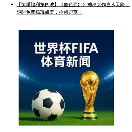
【惊爆福利第四波】《血色西部》神秘大作喜从天降，
限时免费畅玩盛宴，抢领即享！